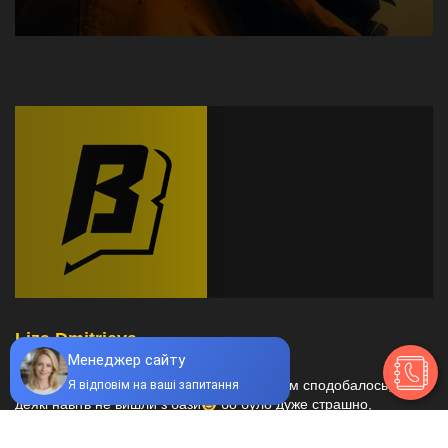
Liza Dmitrieva
Дуже крутий квест, нас було 20 людей, усім сподобалось, хоча
деякі навіть не вишли з бази
бо було дуже страшно,
обовʼязково прийдемо ще