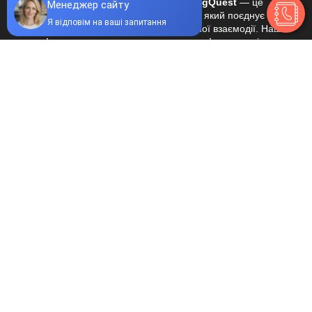
Квести для корпоративу у Києві від BigQuest
— це
сучасний формат командного відпочинку, який поєднує
розваги, спілкування та розвиток командної взаємодії. Наші
квест-кімнати для корпоративних заходів
створені для
того, щоб колеги могли краще познайомитися, навчитися
працювати разом і отримати яскраві емоції поза робочою
атмосферою.
Під час проходження корпоративного квесту учасники
занурюються в захопливий сюжет, де необхідно розгадувати
загадки, знаходити підказки, виконувати завдання та приймати
рішення в умовах обмеженого часу. Успішне проходження гри
залежить від злагодженої роботи команди, уміння слухати
одне одного та швидко знаходити рішення. Саме тому
корпоративні квести
є популярним форматом тімбілдінгу та
командного розвитку.
Квест-кімнати BigQuest
поєднують продумані сценарії,
атмосферні декорації та сучасні інтерактивні механіки.
Учасники можуть опинитися у ролі детективів, дослідників
таємничих місць або героїв пригодницьких історій. Завдання
створені таким чином, щоб кожен учасник команди був
залучений до процесу та міг проявити свої здібності,
незалежно від досвіду участі в квестах.