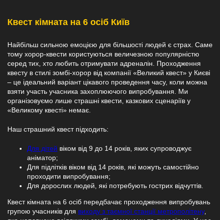
Квест кімната на 6 осіб Київ
Найбільш сильною емоцією для більшості людей є страх. Саме
тому хорор-квести користуються величезною популярністю
серед тих, хто любить отримувати адреналін. Проходження
квесту в стилі зомбі-хорор від компанії «Великий квест» у Києві
– це ідеальний варіант цікавого проведення часу, коли можна
взяти участь учасника захоплюючого випробування. Ми
організовуємо лише страшні квести, казкових сценаріїв у
«Великому квесті» немає.
Наш страшний квест підходить:
Для дітей
віком від 9 до 14 років, яких супроводжує
аніматор;
Для підлітків віком від 14 років, які можуть самостійно
проходити випробування;
Для дорослих людей, які потребують гострих відчуттів.
Квест кімната на 6 осіб передбачає проходження випробувань
групою учасників для
виходу з таємної станції метрополітену
,