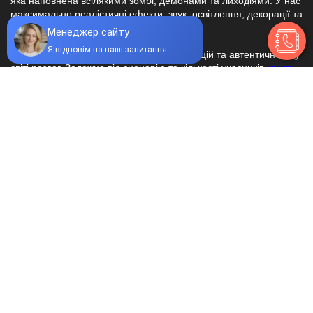
яка наповнена всілякими зомбі, демонами та лиходіями. У нас
максимально реалістичні ефекти: звук, освітлення, декорації та
бездоганна взаємодія з акторами.
Наші хорор-квести – це новий рівень емоцій та автентичності у
світі розваг. Залежно від сценарію та кількості учасників
квест
кімната
може бути однією. За бажання тривалої гри ми
можемо запропонувати пройти квест, що складається з кількох
локацій. Загальна площа нашого приміщення складає 1000 кв.
м., які захочеться відвідувати знову та знову.
Хорор-квест про зомбі проходить в умовах цілковитої темряви і
повністю відповідає сюжету комп’ютерної гри. У нас немає
складних головоломок та завдань, які потребують логічного
мислення. Наші страшні квести засновані на максимальній
взаємодії із зомбі, які залучають учасників до тематики жаху та
містики самого квесту.
Одну гру ми можемо організувати для групи учасників не
більше ніж 20 осіб. У такому разі учасники поділяються на дві
команди, які під час проходження квесту змагатимуться між
собою. Це чудовий варіант для організації корпоративного
відпочинку чи святкування, наприклад, дня народження
підлітка великою компанією.