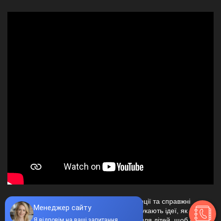
Сучасні діти люблять активні розваги, емоції та справжні
пригоди. Саме тому все більше батьків шукають ідеї, як
організувати активний день народження для дітей, щоб свято